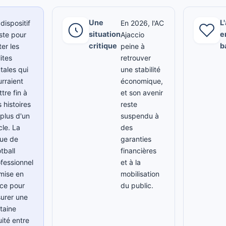
Une
L
dispositif
En 2026, l'AC
situation
e
ste pour
Ajaccio
critique
b
ter les
peine à
lites
retrouver
tales qui
une stabilité
rraient
économique,
tre fin à
et son avenir
 histoires
reste
plus d'un
suspendu à
cle. La
des
gue de
garanties
tball
financières
fessionnel
et à la
 mise en
mobilisation
ce pour
du public.
urer une
taine
ité entre