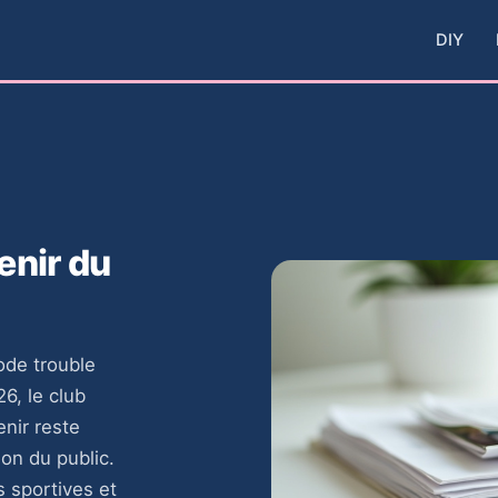
DIY
venir du
iode trouble
6, le club
enir reste
ion du public.
s sportives et