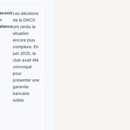
'avenir
Les décisions
n
de la DNCG
alance
ont rendu la
situation
encore plus
complexe. En
juin 2025, le
club avait été
convoqué
pour
présenter une
garantie
bancaire
solide.