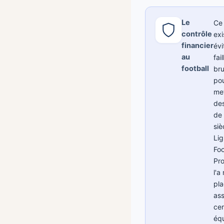
Le
Ce 
contrôle
exi
financier
évi
au
fail
football
bru
pou
met
des
de 
siè
Li
Foo
Pro
l'a
pla
ass
cer
équ