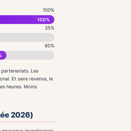
100%
100%
35%
80%
%
 partenariats. Les
onal. Et sans revenus, le
des heures. Moins
née 2026)
e nouveaux investisseurs