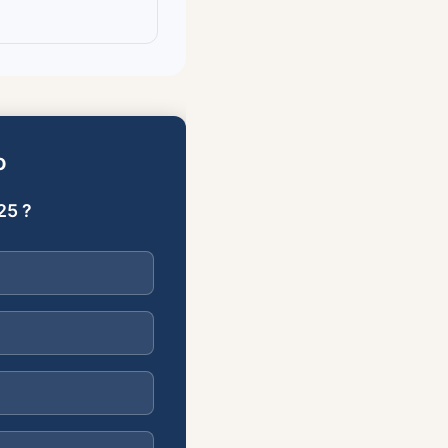
o
25 ?