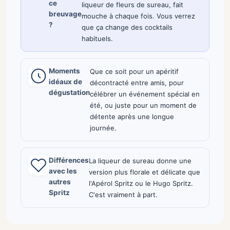
ce
liqueur de fleurs de sureau, fait
breuvage
mouche à chaque fois. Vous verrez
?
que ça change des cocktails
habituels.
Moments
Que ce soit pour un apéritif
idéaux de
décontracté entre amis, pour
dégustation
célébrer un événement spécial en
été, ou juste pour un moment de
détente après une longue
journée.
Différences
La liqueur de sureau donne une
avec les
version plus florale et délicate que
autres
l'Apérol Spritz ou le Hugo Spritz.
Spritz
C'est vraiment à part.